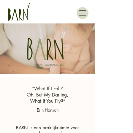
“What If I Fall?
Oh, But My Darling,
What If You Fly?”
Erin Hanson
BARN is een praktijkruimte voor