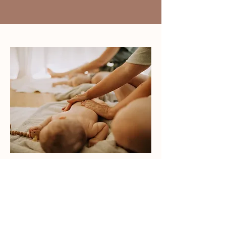
Waarom Barn?
Het begon met de schuurwoning die we
bouwden. Zo kwam ik op het woord
'barn'. Een woord dat me deed denken
aan veilig, warm en vertrouwelijk. Een