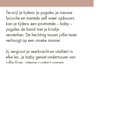
Terwijl je tijdens je yogales je nieuwe
fysische en mentale zelf weer opbouwt,
kan je tijdens een postnatale – baby –
yogales de band met je kindje
versterken. De hechting tussen jullie twee
verhoogt op een unieke manier.
Jij vergroot je veerkracht en vitaliteit in
elke les, je baby geniet ondertussen van
jullie fijne, intense contact samen.
Mama-Baby yoga kan vanaf 8 weken
na de bevalling en vanaf 10 weken na
een keizersnede, tot je baby kan
kruipen.
Een Mama-Baby-yoga sessie duurt
70min en kost 20 euro.
Mama Baby Yoga
Boek hier