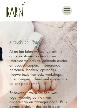
A touch of... Barn
Af en toe laten we wat verschijnen
op onze stories op Instagram.
Interessante artikels, rakende quotes
en boodschappen, inspirerende
personen, boeken, optredens,
nieuwe inzichten ook, workshops,
bijscholingen... heel veel dingen die
op ons pad komen.
Er beweegt trouwens heel wat
tegenwoordig op vlak van
ouderschap en zwangerschap. Er is
zoveel te delen, dus als je daar