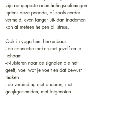
zijn aangepaste ademhalingsoefeningen 
tijdens deze periode, of zoals eerder 
vermeld, even langer uit- dan inademen 
kan al meteen helpen bij stress.
Ook in yoga heel herkenbaar:
- de connectie maken met jezelf en je 
lichaam
-->luisteren naar de signalen die het 
geeft, voel wat je voelt en dat bewust 
maken
- de verbinding met anderen, met 
gelijkgestemden, met lotgenoten
- de verschillende ademhalingstechnieken
	 ademhaling voor 
rust
 en 
focus
	 ademhaling voor een betere 
balans
	 ademhaling voor 
diepe 