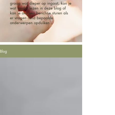
graag wat dieper op ingaat, kan je
wat verder lezen in deze blog of
kan je ons een berichtje sturen als
er vragen rond bepaalde
onderwerpen opduiken..
Blog