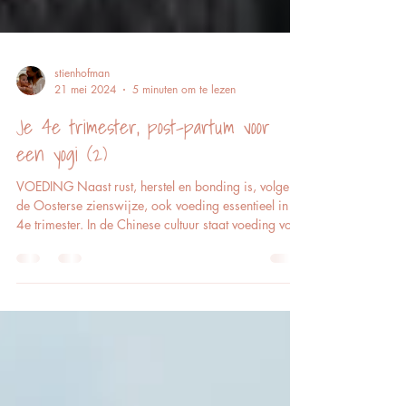
stienhofman
21 mei 2024
5 minuten om te lezen
Je 4e trimester, post-partum voor
een yogi (2)
VOEDING Naast rust, herstel en bonding is, volgens
de Oosterse zienswijze, ook voeding essentieel in je
4e trimester. In de Chinese cultuur staat voeding voor
liefde. Hoe mooi is het om als nieuwbakken mama
vanuit liefde gevoed en gekoesterd te worden, zodat
jij deze warmte en liefde kan doorgeven aan je
pasgeboren kleintje. In het leven willen we de beste
start geven aan onze kindjes, maar ook moeders
hebben een stevige start nodig. Deze blog is vooral
ook gericht naar je vi