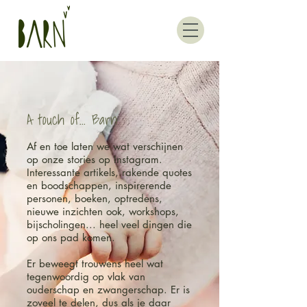
A touch of... Barn
Af en toe laten we wat verschijnen
op onze stories op Instagram.
Interessante artikels, rakende quotes
en boodschappen, inspirerende
personen, boeken, optredens,
nieuwe inzichten ook, workshops,
bijscholingen... heel veel dingen die
op ons pad komen.
Er beweegt trouwens heel wat
tegenwoordig op vlak van
ouderschap en zwangerschap. Er is
zoveel te delen, dus als je daar